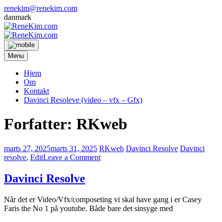
Skip
renekim@renekim.com
to
danmark
content
Menu
Hjem
Om
Kontakt
Davinci Resoleve (video – vfx – Gfx)
Forfatter:
RKweb
marts 27, 2025
marts 31, 2025
RKweb
Davinci Resolve
Davinci
on
resolve
,
Edit
Leave a Comment
Davinci
Resolve
Davinci Resolve
Når det er Video/Vfx/composeting vi skal have gang i er Casey
Faris the No 1 på youtube. Både bare det sinsyge med