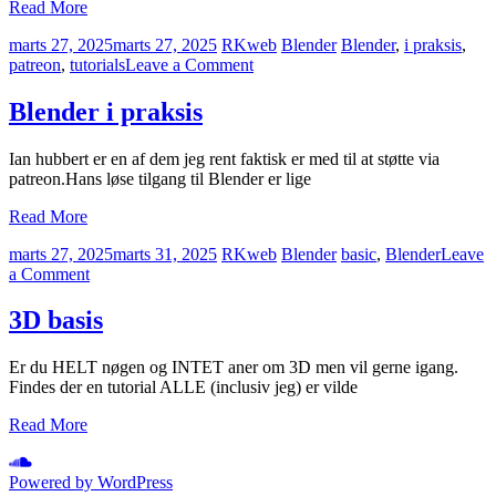
Read More
marts 27, 2025
marts 27, 2025
RKweb
Blender
Blender
,
i praksis
,
on
patreon
,
tutorials
Leave a Comment
Blender
i
Blender i praksis
praksis
Ian hubbert er en af dem jeg rent faktisk er med til at støtte via
patreon.Hans løse tilgang til Blender er lige
Read More
marts 27, 2025
marts 31, 2025
RKweb
Blender
basic
,
Blender
Leave
on
a Comment
3D
basis
3D basis
Er du HELT nøgen og INTET aner om 3D men vil gerne igang.
Findes der en tutorial ALLE (inclusiv jeg) er vilde
Read More
Powered by WordPress